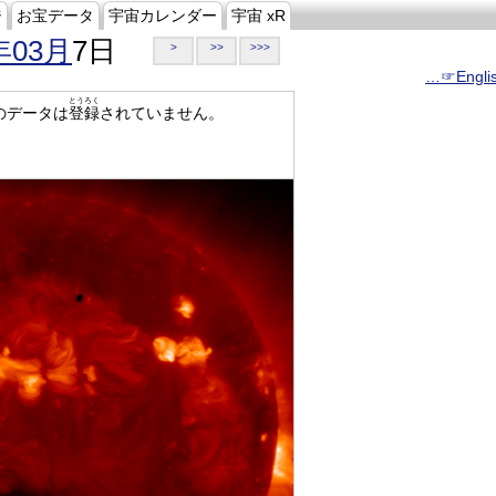
ジ
お宝データ
宇宙カレンダー
宇宙 xR
年03月
7日
>
>>
>>>
…☞Engli
とうろく
のデータは
登録
されていません。