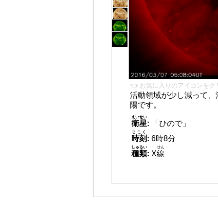
👈 お気に入りのアイコンをク
活動領域が少し減って、
陽です。
えいせい
衛星
:
「ひので」
じこく
時刻
:
6時8分
しゅるい
せん
種類
:
X
線