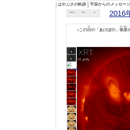
はやぶさの軌跡
宇宙からのメッセー
2016
<<<
<<
<
ひ
えいせい
♪この
日
の「あけぼの」
衛星