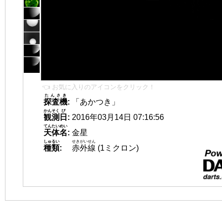
👈 お気に入りのアイコンをクリック！
たんさき
探査機
:
「あかつき」
かんそく
び
観測
日
:
2016年03月14日 07:16:56
てんたいめい
天体名
:
金星
しゅるい
せきがいせん
種類
:
赤外線
(1ミクロン)