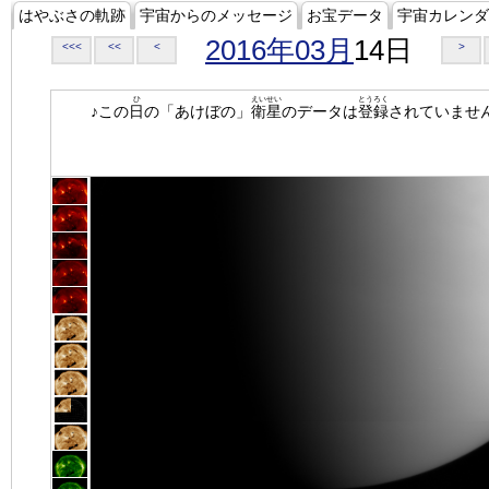
はやぶさの軌跡
宇宙からのメッセージ
お宝データ
宇宙カレンダ
2016年03月
14日
<<<
<<
<
>
ひ
えいせい
とうろく
♪この
日
の「あけぼの」
衛星
のデータは
登録
されていませ