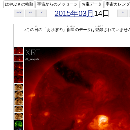
はやぶさの軌跡
宇宙からのメッセージ
お宝データ
宇宙カレンダ
2015年03月
14日
<<<
<<
<
>
ひ
えいせい
とうろく
♪この
日
の「あけぼの」
衛星
のデータは
登録
されていませ