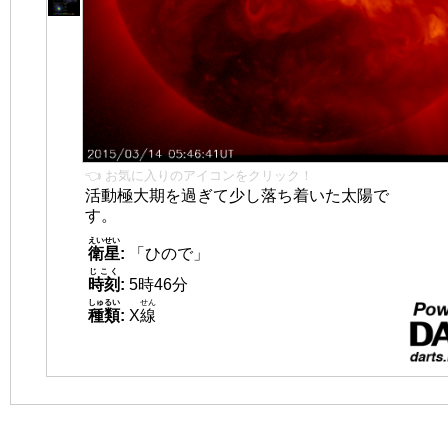
👈 お気に入りのアイコンをクリック！
活動極大期を過ぎて少し落ち着いた太陽で
す。
えいせい
衛星
:
「ひので」
じこく
時刻
:
5時46分
しゅるい
せん
種類
:
X
線