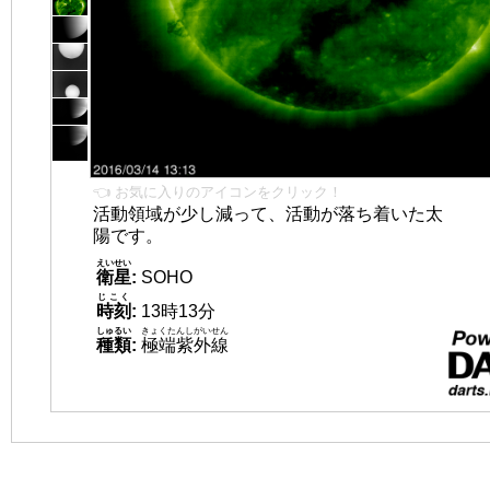
👈 お気に入りのアイコンをクリック！
活動領域が少し減って、活動が落ち着いた太
陽です。
えいせい
衛星
:
SOHO
じこく
時刻
:
13時13分
しゅるい
きょくたんしがいせん
種類
:
極端紫外線