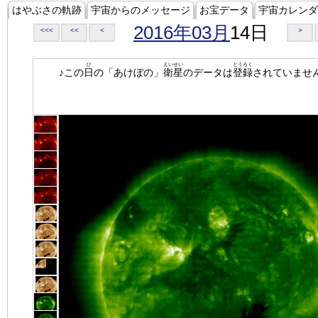
はやぶさの軌跡
宇宙からのメッセージ
お宝データ
宇宙カレンダ
2016年03月
14日
<<<
<<
<
>
ひ
えいせい
とうろく
♪この
日
の「あけぼの」
衛星
のデータは
登録
されていませ