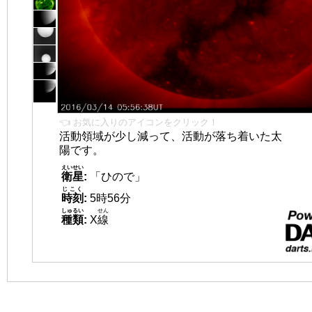
👈 お気に入りのアイコンをクリック！
活動領域が少し減って、活動が落ち着いた太
陽です。
えいせい
衛星
:
「ひので」
じこく
時刻
:
5時56分
しゅるい
せん
種類
:
X
線