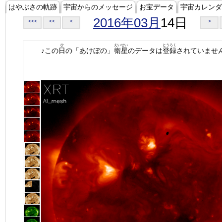
はやぶさの軌跡
宇宙からのメッセージ
お宝データ
宇宙カレンダ
2016年03月
14日
<<<
<<
<
>
ひ
えいせい
とうろく
♪この
日
の「あけぼの」
衛星
のデータは
登録
されていませ