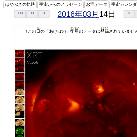
はやぶさの軌跡
宇宙からのメッセージ
お宝データ
宇宙カレンダ
2016年03月
14日
<<<
<<
<
>
ひ
えいせい
とうろく
♪この
日
の「あけぼの」
衛星
のデータは
登録
されていませ