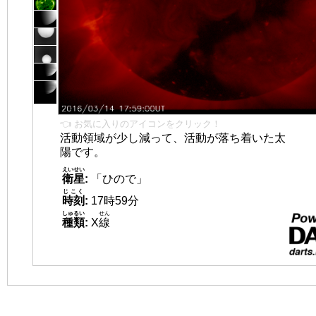
👈 お気に入りのアイコンをクリック！
活動領域が少し減って、活動が落ち着いた太
陽です。
えいせい
衛星
:
「ひので」
じこく
時刻
:
17時59分
しゅるい
せん
種類
:
X
線