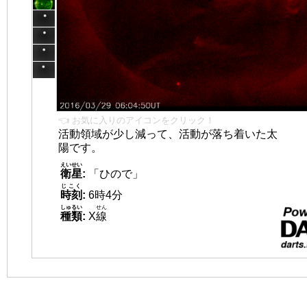
👈 お気に入りのアイコンをクリック！
活動領域が少し減って、活動が落ち着いた太
陽です。
えいせい
衛星
:
「ひので」
じこく
時刻
:
6時4分
しゅるい
せん
種類
:
X
線