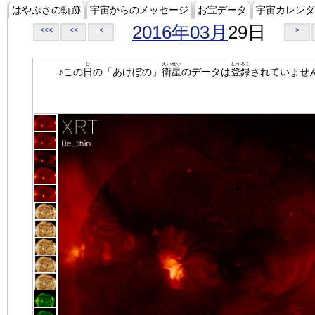
はやぶさの軌跡
宇宙からのメッセージ
お宝データ
宇宙カレンダ
2016年03月
29日
<<<
<<
<
>
ひ
えいせい
とうろく
♪この
日
の「あけぼの」
衛星
のデータは
登録
されていませ