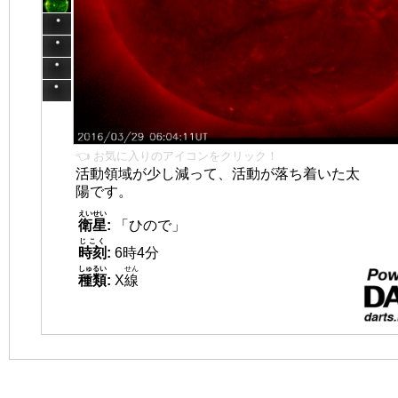
👈 お気に入りのアイコンをクリック！
活動領域が少し減って、活動が落ち着いた太
陽です。
えいせい
衛星
:
「ひので」
じこく
時刻
:
6時4分
しゅるい
せん
種類
:
X
線