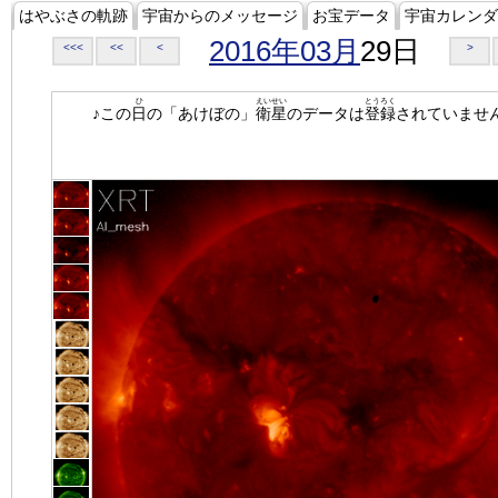
はやぶさの軌跡
宇宙からのメッセージ
お宝データ
宇宙カレンダ
2016年03月
29日
<<<
<<
<
>
ひ
えいせい
とうろく
♪この
日
の「あけぼの」
衛星
のデータは
登録
されていませ