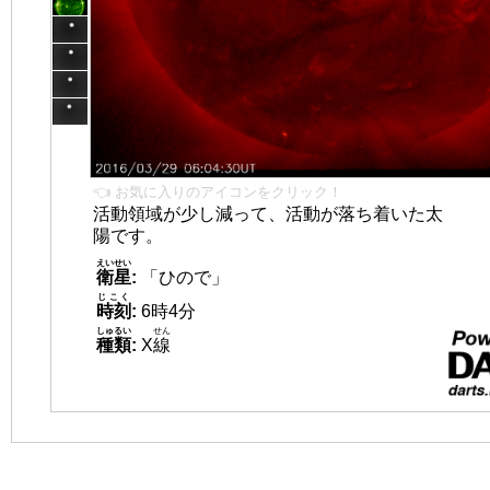
👈 お気に入りのアイコンをクリック！
活動領域が少し減って、活動が落ち着いた太
陽です。
えいせい
衛星
:
「ひので」
じこく
時刻
:
6時4分
しゅるい
せん
種類
:
X
線