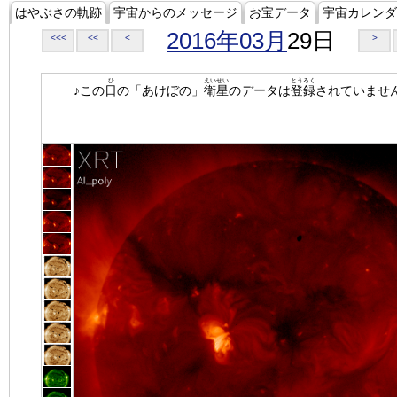
はやぶさの軌跡
宇宙からのメッセージ
お宝データ
宇宙カレンダ
2016年03月
29日
<<<
<<
<
>
ひ
えいせい
とうろく
♪この
日
の「あけぼの」
衛星
のデータは
登録
されていませ