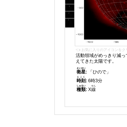
👈 お気に入りのアイコンをク
活動領域がめっきり減っ
えてきた太陽です。
えいせい
衛星
:
「ひので」
じこく
時刻
:
6時3分
しゅるい
せん
種類
:
X
線