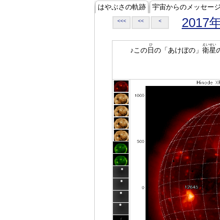
はやぶさの軌跡
宇宙からのメッセー
2017
<<<
<<
<
ひ
えいせい
♪この
日
の「あけぼの」
衛星