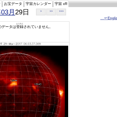
ジ
お宝データ
宇宙カレンダー
宇宙 xR
年03月
29日
>
>>
>>>
…☞Engli
とうろく
のデータは
登録
されていません。