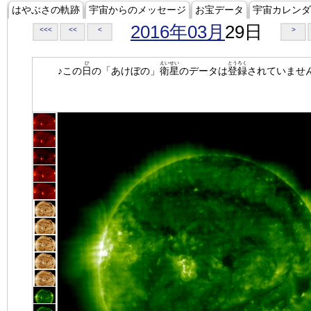
はやぶさの軌跡
宇宙からのメッセージ
お宝データ
宇宙カレンダ
2016年03月
29日
<<<
<<
<
>
ひ
えいせい
とうろく
♪この
日
の「あけぼの」
衛星
のデータは
登録
されていませ