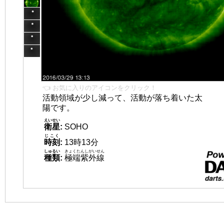
👈 お気に入りのアイコンをクリック！
活動領域が少し減って、活動が落ち着いた太
陽です。
えいせい
衛星
:
SOHO
じこく
時刻
:
13時13分
しゅるい
きょくたんしがいせん
種類
:
極端紫外線