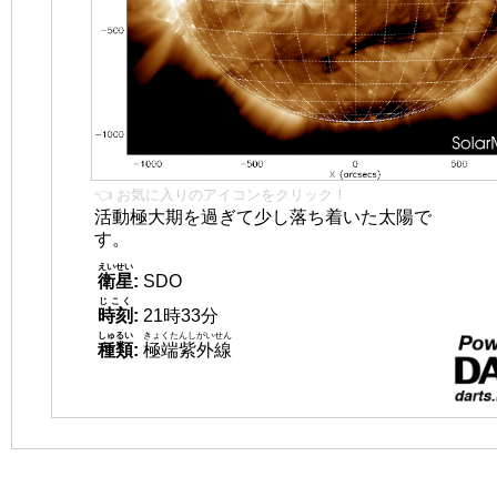
👈 お気に入りのアイコンをクリック！
活動極大期を過ぎて少し落ち着いた太陽で
す。
えいせい
衛星
:
SDO
じこく
時刻
:
21時33分
しゅるい
きょくたんしがいせん
種類
:
極端紫外線