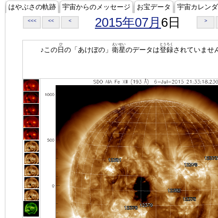
はやぶさの軌跡
宇宙からのメッセージ
お宝データ
宇宙カレンダ
2015年07月
6日
<<<
<<
<
>
ひ
えいせい
とうろく
♪この
日
の「あけぼの」
衛星
のデータは
登録
されていませ