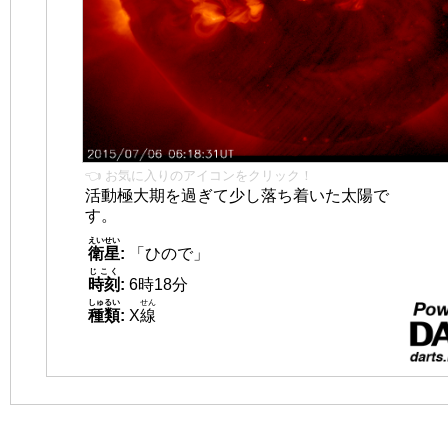
👈 お気に入りのアイコンをクリック！
活動極大期を過ぎて少し落ち着いた太陽で
す。
えいせい
衛星
:
「ひので」
じこく
時刻
:
6時18分
しゅるい
せん
種類
:
X
線