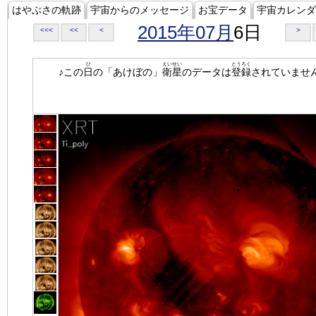
はやぶさの軌跡
宇宙からのメッセージ
お宝データ
宇宙カレンダ
2015年07月
6日
<<<
<<
<
>
ひ
えいせい
とうろく
♪この
日
の「あけぼの」
衛星
のデータは
登録
されていませ