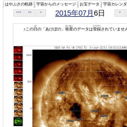
はやぶさの軌跡
宇宙からのメッセージ
お宝データ
宇宙カレンダ
2015年07月
6日
<<<
<<
<
>
ひ
えいせい
とうろく
♪この
日
の「あけぼの」
衛星
のデータは
登録
されていませ