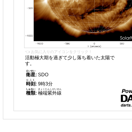
👈 お気に入りのアイコンをクリック！
活動極大期を過ぎて少し落ち着いた太陽で
す。
えいせい
衛星
:
SDO
じこく
時刻
:
9時3分
しゅるい
きょくたんしがいせん
種類
:
極端紫外線