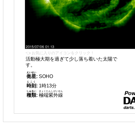
👈 お気に入りのアイコンをクリック！
活動極大期を過ぎて少し落ち着いた太陽で
す。
えいせい
衛星
:
SOHO
じこく
時刻
:
1時13分
しゅるい
きょくたんしがいせん
種類
:
極端紫外線