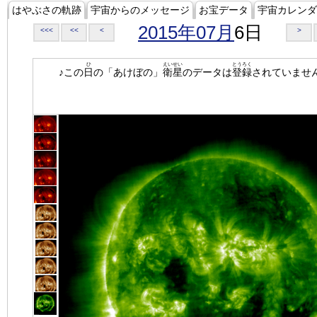
はやぶさの軌跡
宇宙からのメッセージ
お宝データ
宇宙カレンダ
2015年07月
6日
<<<
<<
<
>
ひ
えいせい
とうろく
♪この
日
の「あけぼの」
衛星
のデータは
登録
されていませ