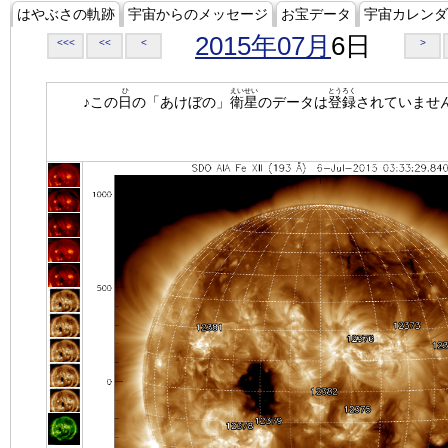
はやぶさの軌跡
宇宙からのメッセージ
お宝データ
宇宙カレンダ
2015年07月
6日
<<<
<<
<
>
ひ
えいせい
とうろく
♪この
日
の「あけぼの」
衛星
のデータは
登録
されていませ