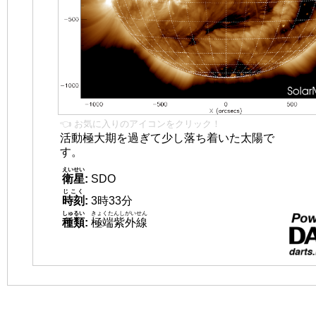
👈 お気に入りのアイコンをクリック！
活動極大期を過ぎて少し落ち着いた太陽で
す。
えいせい
衛星
:
SDO
じこく
時刻
:
3時33分
しゅるい
きょくたんしがいせん
種類
:
極端紫外線