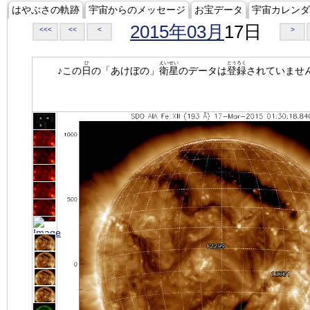
はやぶさの軌跡
宇宙からのメッセージ
お宝データ
宇宙カレンダ
2015年03月
17日
<<<
<<
<
>
ひ
えいせい
とうろく
♪この
日
の「あけぼの」
衛星
のデータは
登録
されていませ