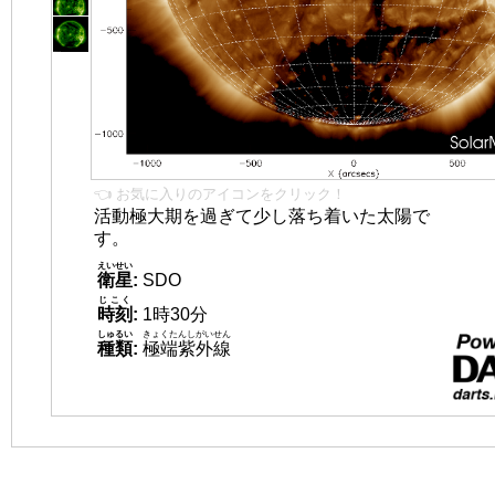
👈 お気に入りのアイコンをクリック！
活動極大期を過ぎて少し落ち着いた太陽で
す。
えいせい
衛星
:
SDO
じこく
時刻
:
1時30分
しゅるい
きょくたんしがいせん
種類
:
極端紫外線