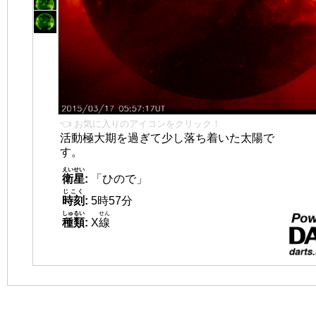
👈 お気に入りのアイコンをクリック！
活動極大期を過ぎて少し落ち着いた太陽で
す。
えいせい
衛星
:
「ひので」
じこく
時刻
:
5時57分
しゅるい
せん
種類
:
X
線