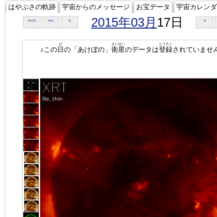
はやぶさの軌跡
宇宙からのメッセージ
お宝データ
宇宙カレンダ
2015年03月
17日
<<<
<<
<
>
ひ
えいせい
とうろく
♪この
日
の「あけぼの」
衛星
のデータは
登録
されていませ