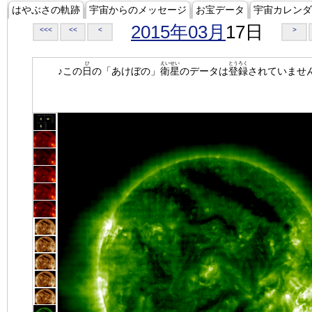
はやぶさの軌跡
宇宙からのメッセージ
お宝データ
宇宙カレンダ
2015年03月
17日
<<<
<<
<
>
ひ
えいせい
とうろく
♪この
日
の「あけぼの」
衛星
のデータは
登録
されていませ