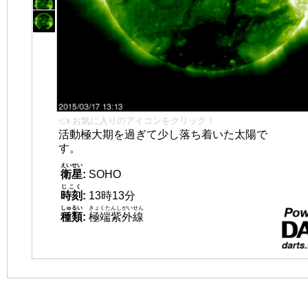
👈 お気に入りのアイコンをクリック！
活動極大期を過ぎて少し落ち着いた太陽で
す。
えいせい
衛星
:
SOHO
じこく
時刻
:
13時13分
しゅるい
きょくたんしがいせん
種類
:
極端紫外線