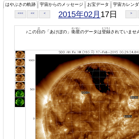
はやぶさの軌跡
宇宙からのメッセージ
お宝データ
宇宙カレンダ
2015年02月
17日
<<<
<<
<
>
ひ
えいせい
とうろく
♪この
日
の「あけぼの」
衛星
のデータは
登録
されていませ