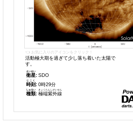
👈 お気に入りのアイコンをクリック！
活動極大期を過ぎて少し落ち着いた太陽で
す。
えいせい
衛星
:
SDO
じこく
時刻
:
0時29分
しゅるい
きょくたんしがいせん
種類
:
極端紫外線