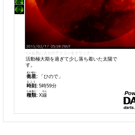
👈 お気に入りのアイコンをクリック！
活動極大期を過ぎて少し落ち着いた太陽で
す。
えいせい
衛星
:
「ひので」
じこく
時刻
:
5時59分
しゅるい
せん
種類
:
X
線