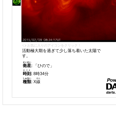
👈 お気に入りのアイコンをクリック！
活動極大期を過ぎて少し落ち着いた太陽で
す。
えいせい
衛星
:
「ひので」
じこく
時刻
:
8時34分
しゅるい
せん
種類
:
X
線