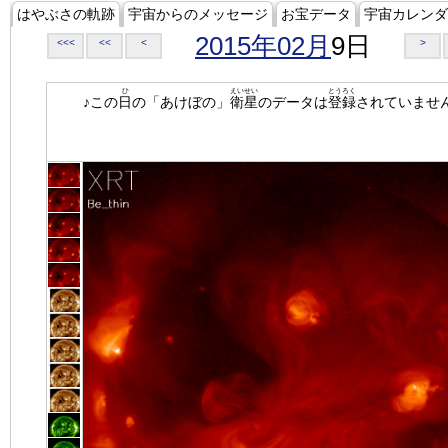
はやぶさの軌跡
宇宙からのメッセージ
お宝データ
宇宙カレンダ
2015年02月
9日
<<<
<<
<
>
ひ
えいせい
とうろく
♪この
日
の「あけぼの」
衛星
のデータは
登録
されていませ