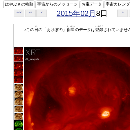
はやぶさの軌跡
宇宙からのメッセージ
お宝データ
宇宙カレンダ
2015年02月
8日
<<<
<<
<
>
ひ
えいせい
とうろく
♪この
日
の「あけぼの」
衛星
のデータは
登録
されていませ