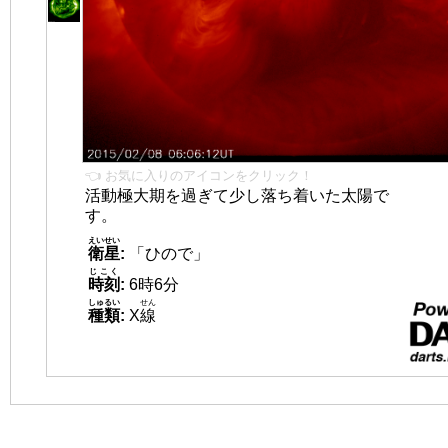
👈 お気に入りのアイコンをクリック！
活動極大期を過ぎて少し落ち着いた太陽で
す。
えいせい
衛星
:
「ひので」
じこく
時刻
:
6時6分
しゅるい
せん
種類
:
X
線