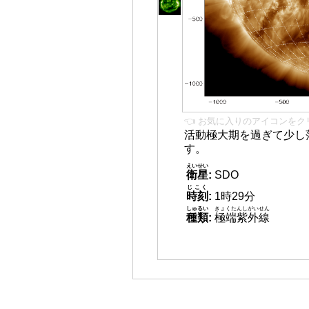
👈 お気に入りのアイコンをク
活動極大期を過ぎて少し
す。
えいせい
衛星
:
SDO
じこく
時刻
:
1時29分
しゅるい
きょくたんしがいせん
種類
:
極端紫外線