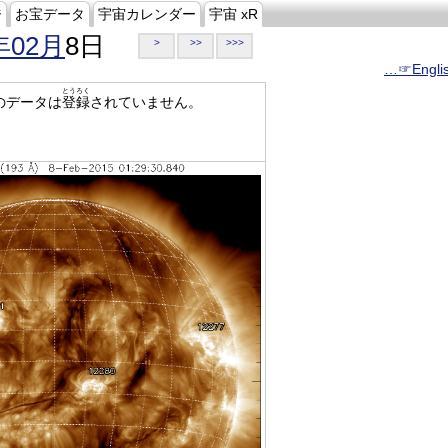
ジ
お宝データ
宇宙カレンダー
宇宙 xR
年02月
8日
>
>>
>>>
…☞Engli
とうろく
のデータは
登録
されていません。