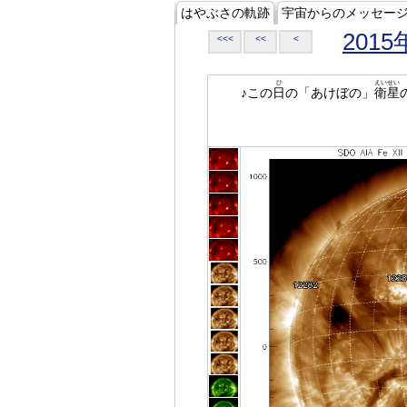
はやぶさの軌跡
宇宙からのメッセー
2015
<<<
<<
<
ひ
えいせい
♪この
日
の「あけぼの」
衛星