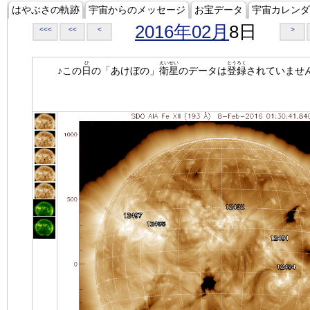
はやぶさの軌跡
宇宙からのメッセージ
お宝データ
宇宙カレンダ
2016年02月
8日
<<<
<<
<
>
ひ
えいせい
とうろく
♪この
日
の「あけぼの」
衛星
のデータは
登録
されていませ