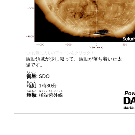
👈 お気に入りのアイコンをクリック！
活動領域が少し減って、活動が落ち着いた太
陽です。
えいせい
衛星
:
SDO
じこく
時刻
:
1時30分
しゅるい
きょくたんしがいせん
種類
:
極端紫外線