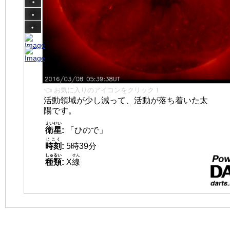
👈 お気に入りのアイコンをクリック！
活動領域が少し減って、活動が落ち着いた太
陽です。
えいせい
衛星
:
「ひので」
じこく
時刻
:
5時39分
しゅるい
せん
種類
:
X
線