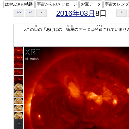
はやぶさの軌跡
宇宙からのメッセージ
お宝データ
宇宙カレンダ
2016年03月
8日
<<<
<<
<
>
ひ
えいせい
とうろく
♪この
日
の「あけぼの」
衛星
のデータは
登録
されていませ