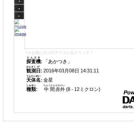
👈 お気に入りのアイコンをクリック！
たんさき
探査機
:
「あかつき」
かんそく
び
観測
日
:
2016年03月08日 14:31:11
てんたいめい
天体名
:
金星
しゅるい
ちゅうかん
せきがい
種類
:
中間
赤外
(8 - 12ミクロン)