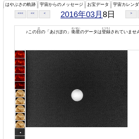
はやぶさの軌跡
宇宙からのメッセージ
お宝データ
宇宙カレンダ
2016年03月
8日
<<<
<<
<
>
ひ
えいせい
とうろく
♪この
日
の「あけぼの」
衛星
のデータは
登録
されていませ