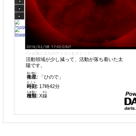
👈 お気に入りのアイコンをクリック！
活動領域が少し減って、活動が落ち着いた太
陽です。
えいせい
衛星
:
「ひので」
じこく
時刻
:
17時42分
しゅるい
せん
種類
:
X
線