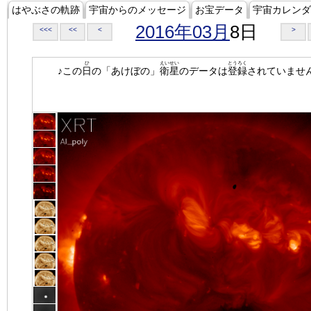
はやぶさの軌跡
宇宙からのメッセージ
お宝データ
宇宙カレンダ
2016年03月
8日
<<<
<<
<
>
ひ
えいせい
とうろく
♪この
日
の「あけぼの」
衛星
のデータは
登録
されていませ