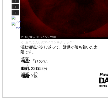
👈 お気に入りのアイコンをクリック！
活動領域が少し減って、活動が落ち着いた太
陽です。
えいせい
衛星
:
「ひので」
じこく
時刻
:
23時53分
しゅるい
せん
種類
:
X
線