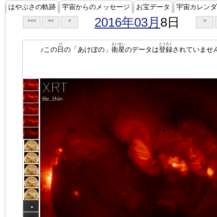
はやぶさの軌跡
宇宙からのメッセージ
お宝データ
宇宙カレンダ
2016年03月
8日
<<<
<<
<
>
ひ
えいせい
とうろく
♪この
日
の「あけぼの」
衛星
のデータは
登録
されていませ