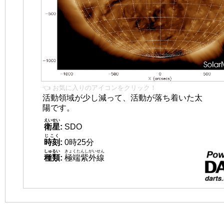
👈 お気に入りのアイコンをクリック！
活動領域が少し減って、活動が落ち着いた太
陽です。
えいせい
衛星
:
SDO
じこく
時刻
:
0時25分
しゅるい
きょくたんしがいせん
種類
:
極端紫外線