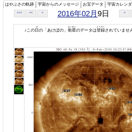
はやぶさの軌跡
宇宙からのメッセージ
お宝データ
宇宙カレンダ
2016年02月
9日
<<<
<<
<
>
ひ
えいせい
とうろく
♪この
日
の「あけぼの」
衛星
のデータは
登録
されていませ