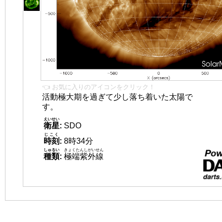
👈 お気に入りのアイコンをクリック！
活動極大期を過ぎて少し落ち着いた太陽で
す。
えいせい
衛星
:
SDO
じこく
時刻
:
8時34分
しゅるい
きょくたんしがいせん
種類
:
極端紫外線