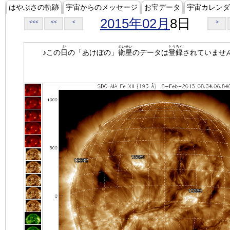
はやぶさの軌跡
宇宙からのメッセージ
お宝データ
宇宙カレンダ
2015年02月
8日
<<<
<<
<
>
ひ
えいせい
とうろく
♪この
日
の「あけぼの」
衛星
のデータは
登録
されていませ