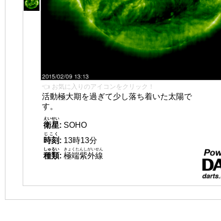
👈 お気に入りのアイコンをクリック！
活動極大期を過ぎて少し落ち着いた太陽で
す。
えいせい
衛星
:
SOHO
じこく
時刻
:
13時13分
しゅるい
きょくたんしがいせん
種類
:
極端紫外線