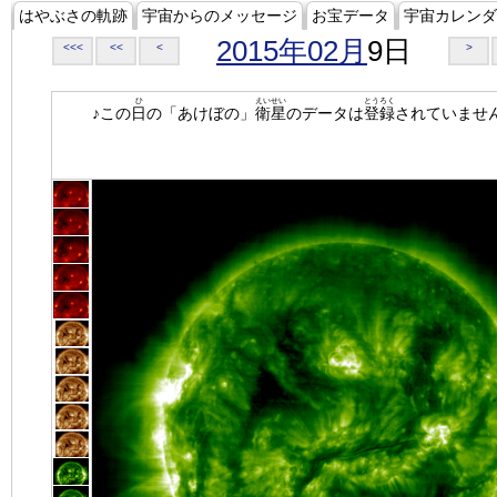
はやぶさの軌跡
宇宙からのメッセージ
お宝データ
宇宙カレンダ
2015年02月
9日
<<<
<<
<
>
ひ
えいせい
とうろく
♪この
日
の「あけぼの」
衛星
のデータは
登録
されていませ