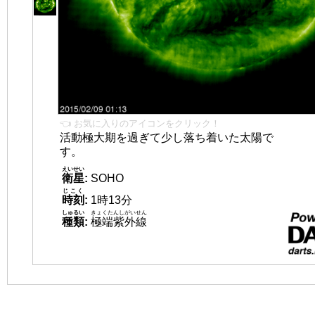
👈 お気に入りのアイコンをクリック！
活動極大期を過ぎて少し落ち着いた太陽で
す。
えいせい
衛星
:
SOHO
じこく
時刻
:
1時13分
しゅるい
きょくたんしがいせん
種類
:
極端紫外線