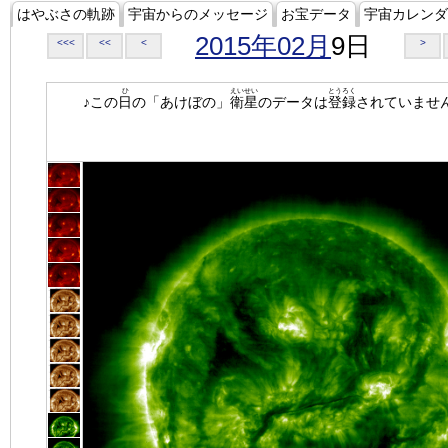
はやぶさの軌跡
宇宙からのメッセージ
お宝データ
宇宙カレンダ
2015年02月
9日
<<<
<<
<
>
ひ
えいせい
とうろく
♪この
日
の「あけぼの」
衛星
のデータは
登録
されていませ