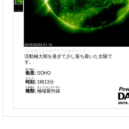
👈 お気に入りのアイコンをクリック！
活動極大期を過ぎて少し落ち着いた太陽で
す。
えいせい
衛星
:
SOHO
じこく
時刻
:
1時13分
しゅるい
きょくたんしがいせん
種類
:
極端紫外線