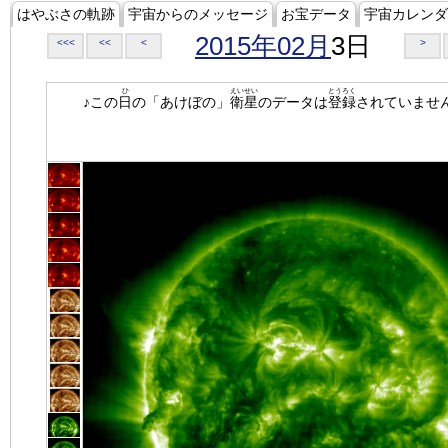
はやぶさの軌跡
宇宙からのメッセージ
お宝データ
宇宙カレンダ
2015年02月
3日
<<<
<<
<
>
ひ
えいせい
とうろく
♪この
日
の「あけぼの」
衛星
のデータは
登録
されていませ