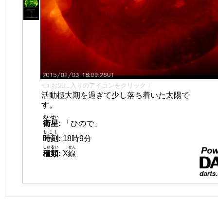
👈 お気に入りのアイコンをクリック！
活動極大期を過ぎて少し落ち着いた太陽で
す。
えいせい
衛星
:
「ひので」
じこく
時刻
:
18時9分
しゅるい
せん
種類
:
X
線