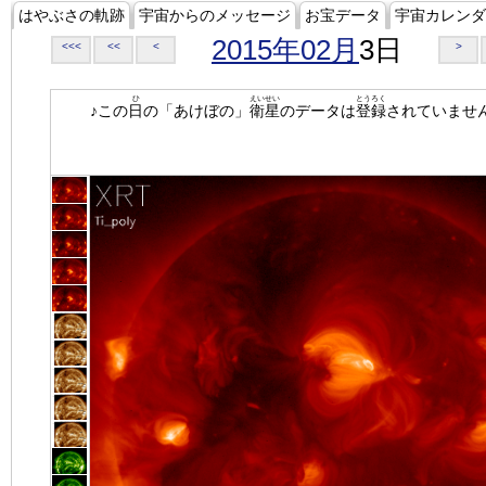
はやぶさの軌跡
宇宙からのメッセージ
お宝データ
宇宙カレンダ
2015年02月
3日
<<<
<<
<
>
ひ
えいせい
とうろく
♪この
日
の「あけぼの」
衛星
のデータは
登録
されていませ