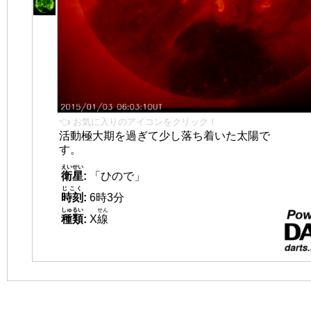
👈 お気に入りのアイコンをクリック！
活動極大期を過ぎて少し落ち着いた太陽で
す。
えいせい
衛星
:
「ひので」
じこく
時刻
:
6時3分
しゅるい
せん
種類
:
X
線