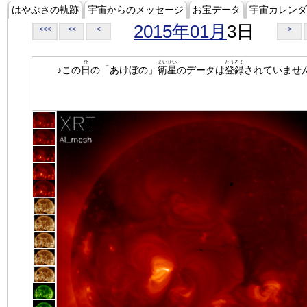
はやぶさの軌跡
宇宙からのメッセージ
お宝データ
宇宙カレンダ
2015年01月
3日
<<<
<<
<
>
ひ
えいせい
とうろく
♪この
日
の「あけぼの」
衛星
のデータは
登録
されていませ