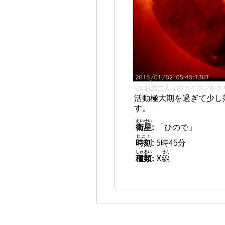
👈 お気に入りのアイコンをク
活動極大期を過ぎて少し
す。
えいせい
衛星
:
「ひので」
じこく
時刻
:
5時45分
しゅるい
せん
種類
:
X
線