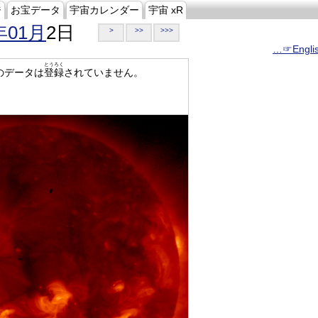
ジ
お宝データ
宇宙カレンダー
宇宙 xR
年01月
2日
>
>>
>>>
…☞Engli
とうろく
のデータは
登録
されていません。