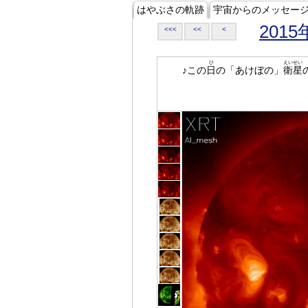
はやぶさの軌跡
宇宙からのメッセー
2015
<<<
<<
<
ひ
えいせい
♪この
日
の「あけぼの」
衛星