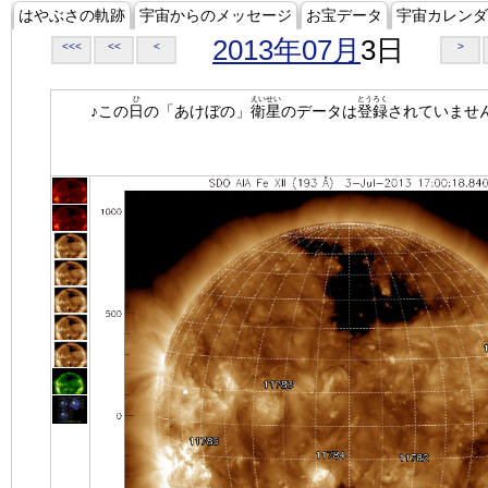
はやぶさの軌跡
宇宙からのメッセージ
お宝データ
宇宙カレンダ
2013年07月
3日
<<<
<<
<
>
ひ
えいせい
とうろく
♪この
日
の「あけぼの」
衛星
のデータは
登録
されていませ