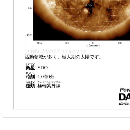
👈 お気に入りのアイコンをクリック！
活動領域が多く、極大期の太陽です。
えいせい
衛星
:
SDO
じこく
時刻
:
17時0分
しゅるい
きょくたんしがいせん
種類
:
極端紫外線