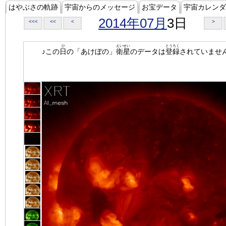
はやぶさの軌跡
宇宙からのメッセージ
お宝データ
宇宙カレンダ
2014年07月
3日
<<<
<<
<
>
ひ
えいせい
とうろく
♪この
日
の「あけぼの」
衛星
のデータは
登録
されていませ