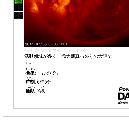
👈 お気に入りのアイコンをクリック！
活動領域が多く、極大期真っ盛りの太陽で
す。
えいせい
衛星
:
「ひので」
じこく
時刻
:
6時5分
しゅるい
せん
種類
:
X
線