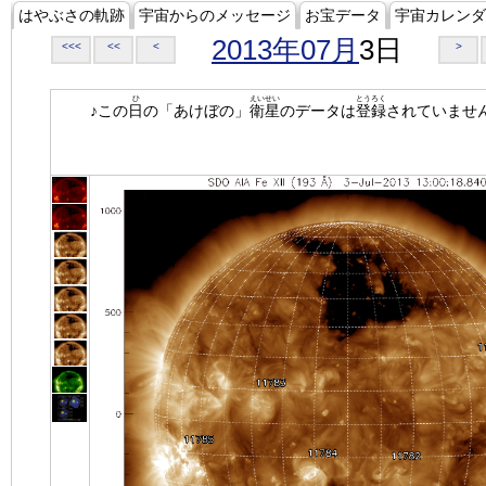
はやぶさの軌跡
宇宙からのメッセージ
お宝データ
宇宙カレンダ
2013年07月
3日
<<<
<<
<
>
ひ
えいせい
とうろく
♪この
日
の「あけぼの」
衛星
のデータは
登録
されていませ