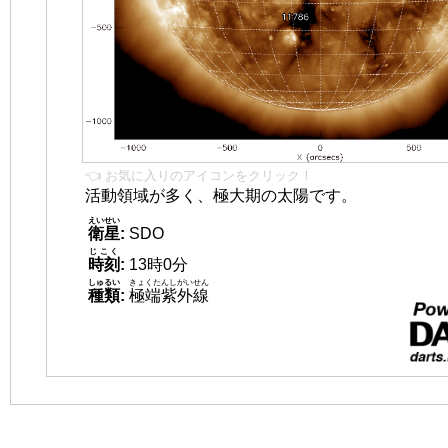
👈 お気に入りのアイコンをクリック！
活動領域が多く、極大期の太陽です。
えいせい
衛星
:
SDO
じこく
時刻
:
13時0分
しゅるい
きょくたんしがいせん
種類
:
極端紫外線