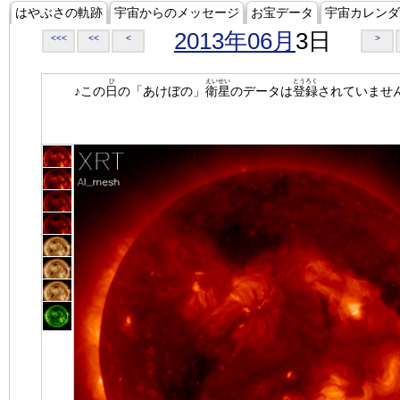
はやぶさの軌跡
宇宙からのメッセージ
お宝データ
宇宙カレンダ
2013年06月
3日
<<<
<<
<
>
ひ
えいせい
とうろく
♪この
日
の「あけぼの」
衛星
のデータは
登録
されていませ