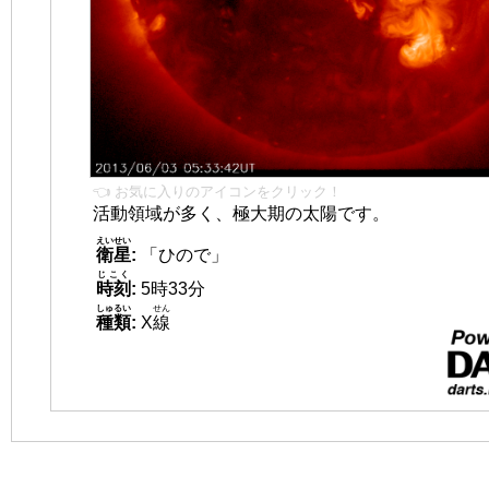
👈 お気に入りのアイコンをクリック！
活動領域が多く、極大期の太陽です。
えいせい
衛星
:
「ひので」
じこく
時刻
:
5時33分
しゅるい
せん
種類
:
X
線