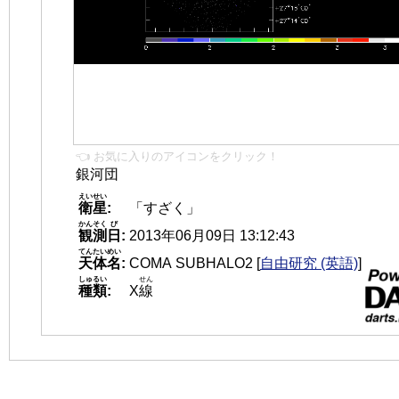
👈 お気に入りのアイコンをクリック！
銀河団
えいせい
衛星
:
「すざく」
かんそく
び
観測
日
:
2013年06月09日 13:12:43
てんたいめい
天体名
:
COMA SUBHALO2
[
自由研究 (英語)
]
しゅるい
せん
種類
:
X
線