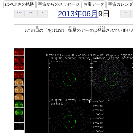
はやぶさの軌跡
宇宙からのメッセージ
お宝データ
宇宙カレンダ
2013年06月
9日
<<<
<<
<
>
ひ
えいせい
とうろく
♪この
日
の「あけぼの」
衛星
のデータは
登録
されていませ