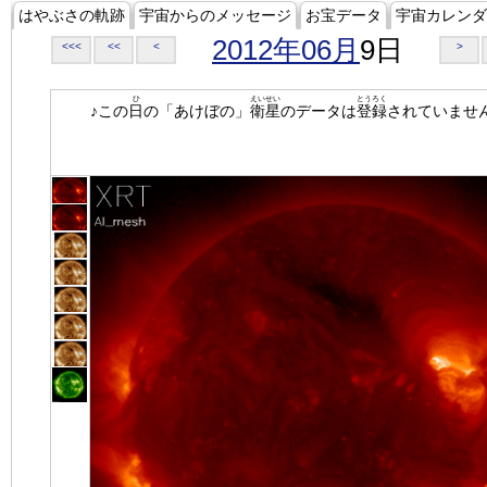
はやぶさの軌跡
宇宙からのメッセージ
お宝データ
宇宙カレンダ
2012年06月
9日
<<<
<<
<
>
ひ
えいせい
とうろく
♪この
日
の「あけぼの」
衛星
のデータは
登録
されていませ