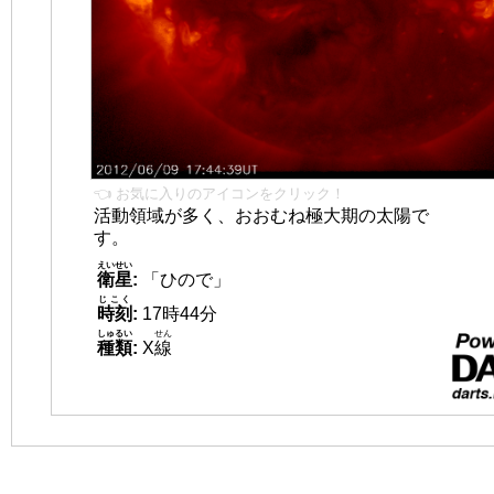
👈 お気に入りのアイコンをクリック！
活動領域が多く、おおむね極大期の太陽で
す。
えいせい
衛星
:
「ひので」
じこく
時刻
:
17時44分
しゅるい
せん
種類
:
X
線