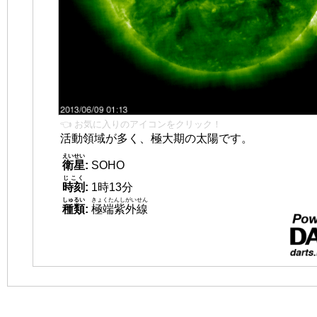
👈 お気に入りのアイコンをクリック！
活動領域が多く、極大期の太陽です。
えいせい
衛星
:
SOHO
じこく
時刻
:
1時13分
しゅるい
きょくたんしがいせん
種類
:
極端紫外線