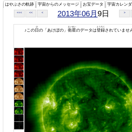
はやぶさの軌跡
宇宙からのメッセージ
お宝データ
宇宙カレンダ
2013年06月
9日
<<<
<<
<
>
ひ
えいせい
とうろく
♪この
日
の「あけぼの」
衛星
のデータは
登録
されていませ