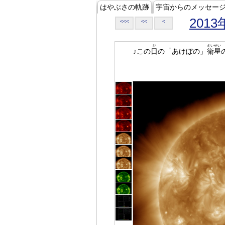
はやぶさの軌跡
宇宙からのメッセー
2013
<<<
<<
<
ひ
えいせい
♪この
日
の「あけぼの」
衛星