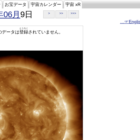
ジ
お宝データ
宇宙カレンダー
宇宙 xR
年06月
9日
>
>>
>>>
…☞Engli
とうろく
のデータは
登録
されていません。