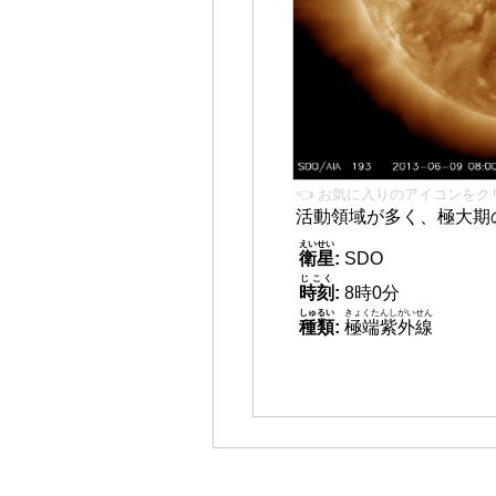
👈 お気に入りのアイコンをク
活動領域が多く、極大期
えいせい
衛星
:
SDO
じこく
時刻
:
8時0分
しゅるい
きょくたんしがいせん
種類
:
極端紫外線