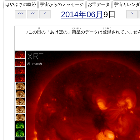
はやぶさの軌跡
宇宙からのメッセージ
お宝データ
宇宙カレンダ
2014年06月
9日
<<<
<<
<
>
ひ
えいせい
とうろく
♪この
日
の「あけぼの」
衛星
のデータは
登録
されていませ