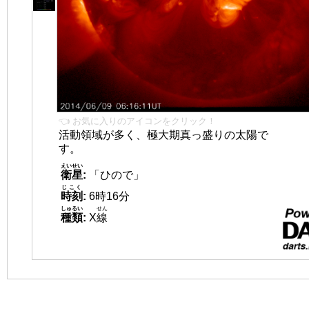
👈 お気に入りのアイコンをクリック！
活動領域が多く、極大期真っ盛りの太陽で
す。
えいせい
衛星
:
「ひので」
じこく
時刻
:
6時16分
しゅるい
せん
種類
:
X
線