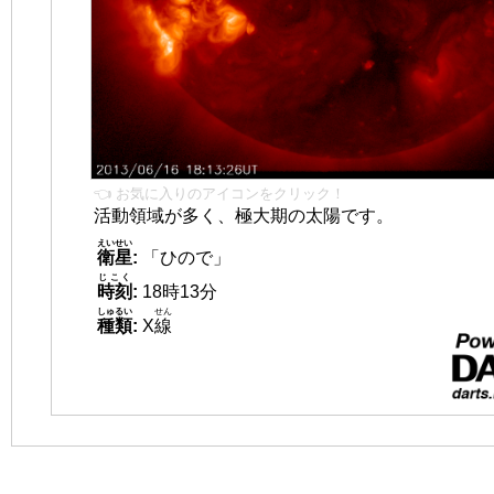
👈 お気に入りのアイコンをクリック！
活動領域が多く、極大期の太陽です。
えいせい
衛星
:
「ひので」
じこく
時刻
:
18時13分
しゅるい
せん
種類
:
X
線