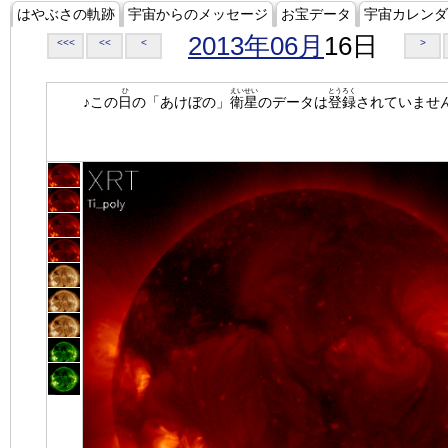
はやぶさの軌跡
宇宙からのメッセージ
お宝データ
宇宙カレンダ
2013年06月
16日
<<<
<<
<
>
ひ
えいせい
とうろく
♪この
日
の「あけぼの」
衛星
のデータは
登録
されていませ