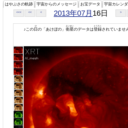
はやぶさの軌跡
宇宙からのメッセージ
お宝データ
宇宙カレンダ
2013年07月
16日
<<<
<<
<
>
ひ
えいせい
とうろく
♪この
日
の「あけぼの」
衛星
のデータは
登録
されていませ