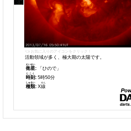
👈 お気に入りのアイコンをクリック！
活動領域が多く、極大期の太陽です。
えいせい
衛星
:
「ひので」
じこく
時刻
:
5時50分
しゅるい
せん
種類
:
X
線