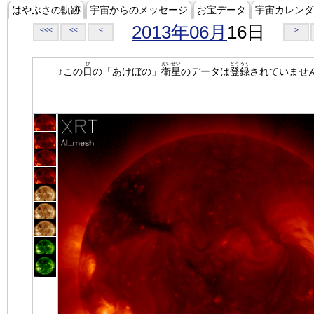
はやぶさの軌跡
宇宙からのメッセージ
お宝データ
宇宙カレンダ
2013年06月
16日
<<<
<<
<
>
ひ
えいせい
とうろく
♪この
日
の「あけぼの」
衛星
のデータは
登録
されていませ