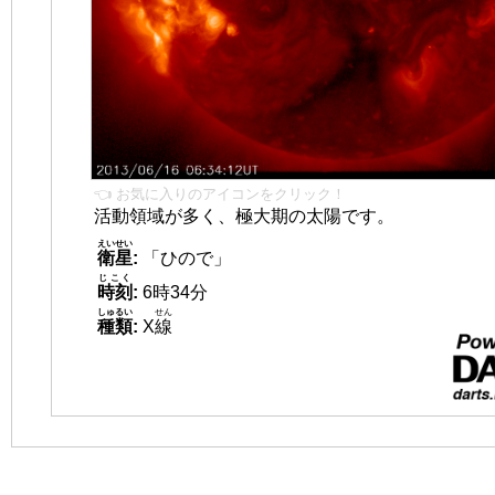
👈 お気に入りのアイコンをクリック！
活動領域が多く、極大期の太陽です。
えいせい
衛星
:
「ひので」
じこく
時刻
:
6時34分
しゅるい
せん
種類
:
X
線