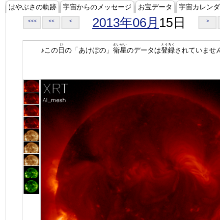
はやぶさの軌跡
宇宙からのメッセージ
お宝データ
宇宙カレンダ
2013年06月
15日
<<<
<<
<
>
ひ
えいせい
とうろく
♪この
日
の「あけぼの」
衛星
のデータは
登録
されていませ