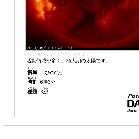
👈 お気に入りのアイコンをクリック！
活動領域が多く、極大期の太陽です。
えいせい
衛星
:
「ひので」
じこく
時刻
:
6時3分
しゅるい
せん
種類
:
X
線